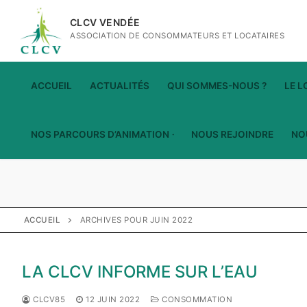
Aller
CLCV VENDÉE
au
ASSOCIATION DE CONSOMMATEURS ET LOCATAIRES
contenu
ACCUEIL
ACTUALITÉS
QUI SOMMES-NOUS ?
LE 
NOS PARCOURS D’ANIMATION
NOUS REJOINDRE
NO
ACCUEIL
ARCHIVES POUR JUIN 2022
LA CLCV INFORME SUR L’EAU
CLCV85
12 JUIN 2022
CONSOMMATION