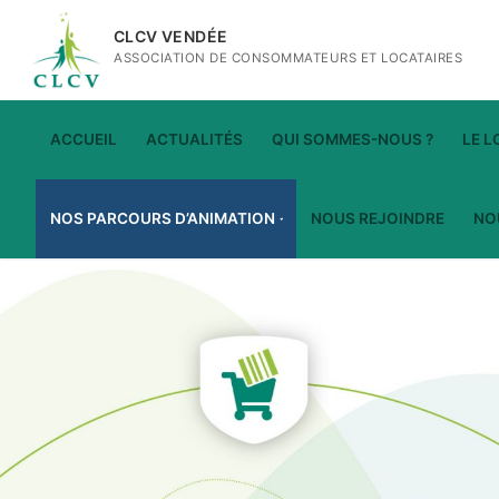
Aller
CLCV VENDÉE
au
ASSOCIATION DE CONSOMMATEURS ET LOCATAIRES
contenu
ACCUEIL
ACTUALITÉS
QUI SOMMES-NOUS ?
LE 
NOS PARCOURS D’ANIMATION
NOUS REJOINDRE
NO