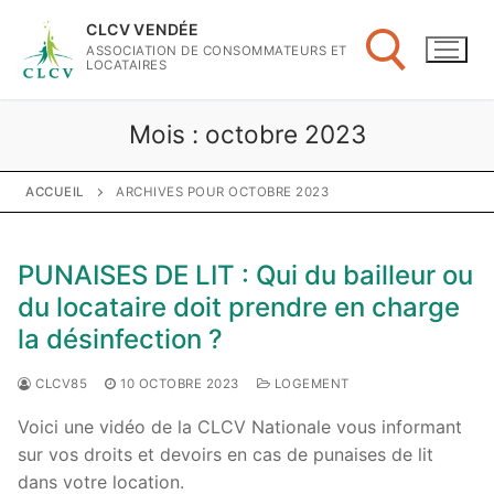
Aller
CLCV VENDÉE
au
ASSOCIATION DE CONSOMMATEURS ET
contenu
LOCATAIRES
Mois :
octobre 2023
Rechercher :
ACCUEIL
ARCHIVES POUR OCTOBRE 2023
PUNAISES DE LIT : Qui du bailleur ou
du locataire doit prendre en charge
la désinfection ?
CLCV85
10 OCTOBRE 2023
LOGEMENT
Voici une vidéo de la CLCV Nationale vous informant
sur vos droits et devoirs en cas de punaises de lit
dans votre location.