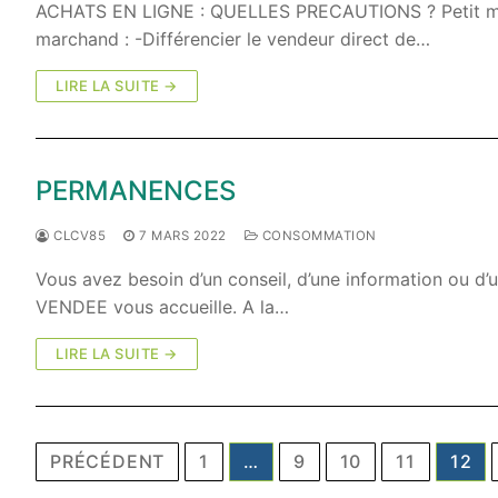
ACHATS EN LIGNE : QUELLES PRECAUTIONS ? Petit mémo p
marchand : -Différencier le vendeur direct de…
LIRE LA SUITE →
PERMANENCES
CLCV85
7 MARS 2022
CONSOMMATION
Vous avez besoin d’un conseil, d’une information ou 
VENDEE vous accueille. A la…
LIRE LA SUITE →
Pagination
PRÉCÉDENT
1
…
9
10
11
12